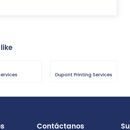
like
Services
Dupont Printing Services
es
Contáctanos
Su