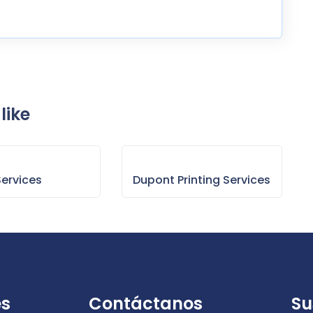
like
Services
Dupont Printing Services
es
Contáctanos
Su